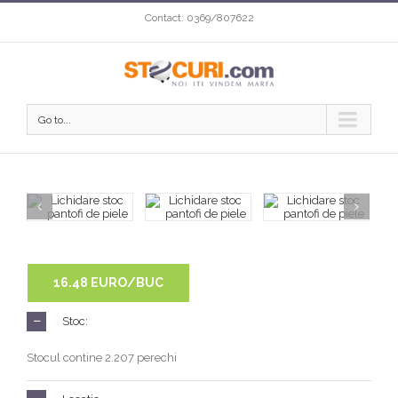
Contact: 0369/807622
Go to...
16.48 EURO/BUC
Stoc:
Stocul contine 2.207 perechi